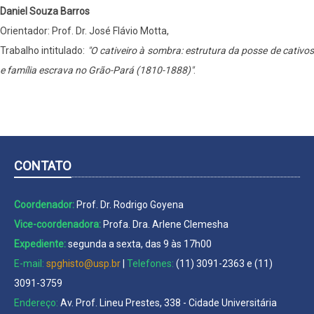
Daniel Souza Barros
Orientador: Prof. Dr. José Flávio Motta,
Trabalho intitulado:
"O cativeiro à sombra: estrutura da posse de cativo
e família escrava no Grão-Pará (1810-1888)"
.
CONTATO
Coordenador:
Prof. Dr. Rodrigo Goyena
Vice-coordenadora:
Profa. Dra. Arlene Clemesha
Expediente:
segunda a sexta, das 9 às 17h00
E-mail:
spghisto@usp.br
|
Telefones:
(11) 3091-2363 e (11)
3091-3759
Endereço:
Av. Prof. Lineu Prestes, 338 - Cidade Universitária